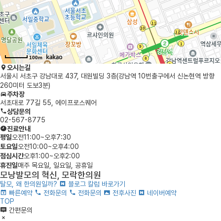
100m
오시는길
서울시 서초구 강남대로 437, 대원빌딩 3층
(강남역 10번출구에서 신논현역 방향
260미터 도보3분)
주차장
서초대로 77길 55, 에이프로스퀘어
상담문의
02-567-8775
진료안내
평
일
오전11:00~오후7:30
토
요
일
오전10:00~오후4:00
점
심
시
간
오후1:00~오후2:00
휴
진
일
매주 목요일, 일요일, 공휴일
모낭발모의 혁신, 모락한의원
탈모, 왜 한의원일까?
블로그 칼럼 바로가기
빠른예약
전화문의
전화문의
전후사진
네이버예약
TOP
간편문의