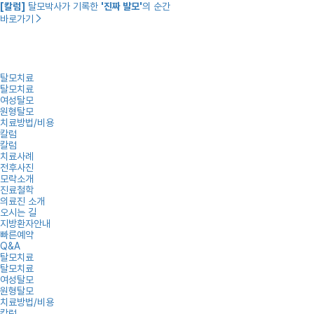
[칼럼]
탈모박사가 기록한
'진짜 발모'
의 순간
바로가기
탈모치료
탈모치료
여성탈모
원형탈모
치료방법/비용
칼럼
칼럼
치료사례
전후사진
모락소개
진료철학
의료진 소개
오시는 길
지방환자안내
빠른예약
Q&A
탈모치료
탈모치료
여성탈모
원형탈모
치료방법/비용
칼럼