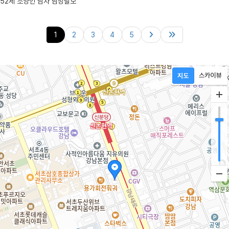
52세 소양인 남자 남성탈모
1
2
3
4
5