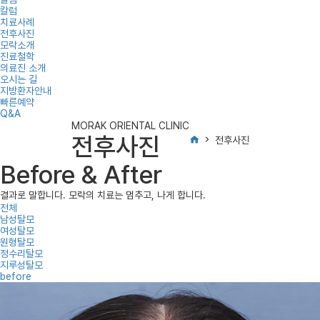
칼럼
치료사례
전후사진
모락소개
진료철학
의료진 소개
오시는 길
지방환자안내
빠른예약
Q&A
MORAK ORIENTAL CLINIC
전후사진
전후사진
Before & After
결과로 말합니다. 모락의 치료는 멈추고, 나게 합니다.
전체
남성탈모
여성탈모
원형탈모
정수리탈모
지루성탈모
before