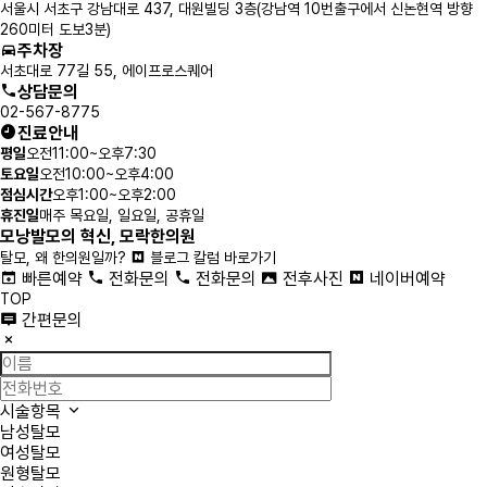
서울시 서초구 강남대로 437, 대원빌딩 3층
(강남역 10번출구에서 신논현역 방향
260미터 도보3분)
주차장
서초대로 77길 55, 에이프로스퀘어
상담문의
02-567-8775
진료안내
평
일
오전11:00~오후7:30
토
요
일
오전10:00~오후4:00
점
심
시
간
오후1:00~오후2:00
휴
진
일
매주 목요일, 일요일, 공휴일
모낭발모의 혁신, 모락한의원
탈모, 왜 한의원일까?
블로그 칼럼 바로가기
빠른예약
전화문의
전화문의
전후사진
네이버예약
TOP
간편문의
시술항목
남성탈모
여성탈모
원형탈모