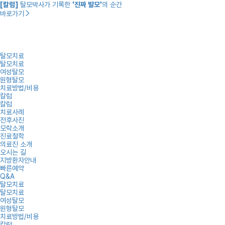
[칼럼]
탈모박사가 기록한
'진짜 발모'
의 순간
바로가기
탈모치료
탈모치료
여성탈모
원형탈모
치료방법/비용
칼럼
칼럼
치료사례
전후사진
모락소개
진료철학
의료진 소개
오시는 길
지방환자안내
빠른예약
Q&A
탈모치료
탈모치료
여성탈모
원형탈모
치료방법/비용
칼럼