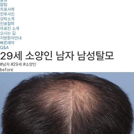
칼럼
치료사례
전후사진
모락소개
진료철학
의료진 소개
오시는 길
지방환자안내
빠른예약
Q&A
29세 소양인 남자 남성탈모
#남자
#29세
#소양인
before