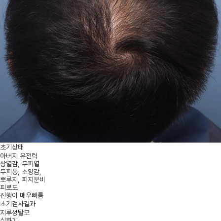
초기상태
아버지 유전력
상열감, 두피열
두피통, 소양감,
뽀루지, 피지분비
피로도
진행이 매우빠름
초기검사결과
지루성탈모
심화기