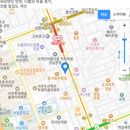
육모양모 양호, 다발모 비율 증가,
모발 밀집도 개선