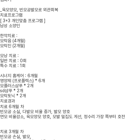
_육모양모, 빈모공발모로 외관회복
치료프로그램
[ 3+3 개인맞춤 프로그램 ]
남성 소양인
한약치료 :
모락음 (4개월)
모락진 (2개월)
모낭 치료 :
일반 치료 : 0회
특수 치료 : 1회
시너지 홈케어 : 6개월
영양제 (프로플렉스) * 6개
모플러스샴푸 * 2개
sd샴푸 * 2개
모락토닉 * 2개
치료경과
치료 6개월 차
빈모공 소실, 다발모 비율 중가, 발모 양호
연모 비율감소, 육모양모 양호, 모발 밀집도 게선, 정수리 가장 쪽부터 호전
치료 3개월 차
빈모공 손실, 발모,