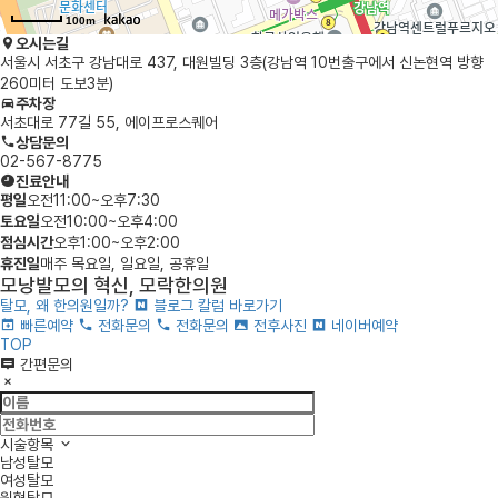
100m
오시는길
서울시 서초구 강남대로 437, 대원빌딩 3층
(강남역 10번출구에서 신논현역 방향
260미터 도보3분)
주차장
서초대로 77길 55, 에이프로스퀘어
상담문의
02-567-8775
진료안내
평
일
오전11:00~오후7:30
토
요
일
오전10:00~오후4:00
점
심
시
간
오후1:00~오후2:00
휴
진
일
매주 목요일, 일요일, 공휴일
모낭발모의 혁신, 모락한의원
탈모, 왜 한의원일까?
블로그 칼럼 바로가기
빠른예약
전화문의
전화문의
전후사진
네이버예약
TOP
간편문의
시술항목
남성탈모
여성탈모