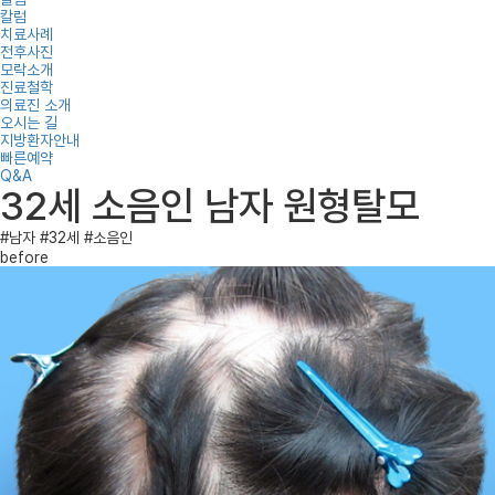
칼럼
치료사례
전후사진
모락소개
진료철학
의료진 소개
오시는 길
지방환자안내
빠른예약
Q&A
32세 소음인 남자 원형탈모
#남자
#32세
#소음인
before