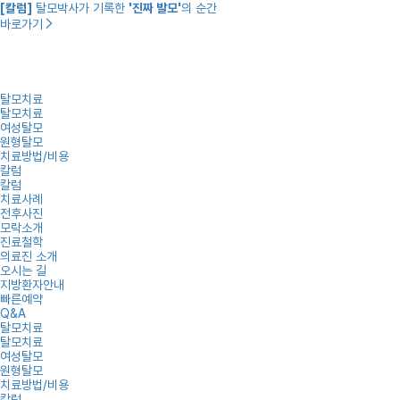
[칼럼]
탈모박사가 기록한
'진짜 발모'
의 순간
바로가기
탈모치료
탈모치료
여성탈모
원형탈모
치료방법/비용
칼럼
칼럼
치료사례
전후사진
모락소개
진료철학
의료진 소개
오시는 길
지방환자안내
빠른예약
Q&A
탈모치료
탈모치료
여성탈모
원형탈모
치료방법/비용
칼럼