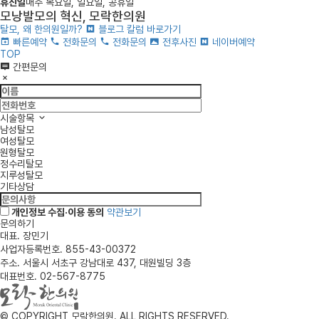
휴
진
일
매주 목요일, 일요일, 공휴일
모낭발모의 혁신, 모락한의원
탈모, 왜 한의원일까?
블로그 칼럼 바로가기
빠른예약
전화문의
전화문의
전후사진
네이버예약
TOP
간편문의
시술항목
남성탈모
여성탈모
원형탈모
정수리탈모
지루성탈모
기타상담
개인정보 수집·이용 동의
약관보기
문의하기
대표. 장민기
사업자등록번호. 855-43-00372
주소. 서울시 서초구 강남대로 437, 대원빌딩 3층
대표번호. 02-567-8775
© COPYRIGHT 모락한의원. ALL RIGHTS RESERVED.