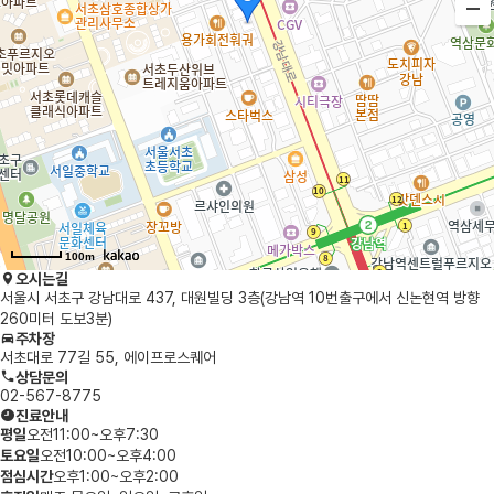
100m
오시는길
서울시 서초구 강남대로 437, 대원빌딩 3층
(강남역 10번출구에서 신논현역 방향
260미터 도보3분)
주차장
서초대로 77길 55, 에이프로스퀘어
상담문의
02-567-8775
진료안내
평
일
오전11:00~오후7:30
토
요
일
오전10:00~오후4:00
점
심
시
간
오후1:00~오후2:00