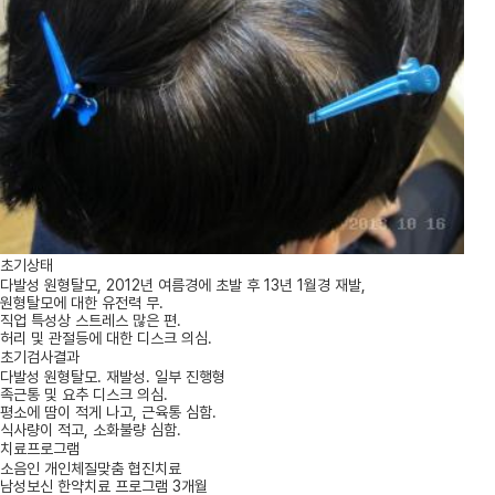
초기상태
다발성 원형탈모, 2012년 여름경에 초발 후 13년 1월경 재발,
원형탈모에 대한 유전력 무.
직업 특성상 스트레스 많은 편.
허리 및 관절등에 대한 디스크 의심.
초기검사결과
다발성 원형탈모. 재발성. 일부 진행형
족근통 및 요추 디스크 의심.
평소에 땀이 적게 나고, 근육통 심함.
식사량이 적고, 소화불량 심함.
치료프로그램
소음인 개인체질맞춤 협진치료
남성보신 한약치료 프로그램 3개월